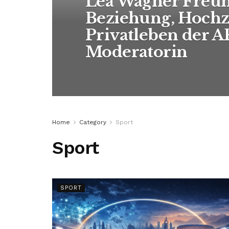
Lea Wagner Freund
Beziehung, Hochz
Privatleben der 
Moderatorin
Home
Category
Sport
Sport
SPORT