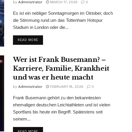
by
Administrator
MARCH 17, 2026
0
Es ist ein nebliger Sonntagmorgen im Oktober, doch
die Stimmung rund um das Tottenham Hotspur
Stadium in London oder die...
READ MORE
Wer ist Frank Busemann? –
Karriere, Familie, Krankheit
und was er heute macht
by
Administrator
FEBRUARY 18, 2026
0
Frank Busemann gehört zu den bekanntesten
ehemaligen deutschen Leichtathleten und ist vielen
Sportfans bis heute ein Begriff. Spätestens seit
seinem...
READ MORE