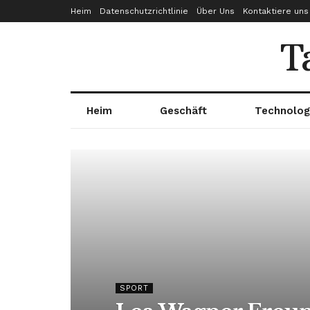
Heim
Datenschutzrichtlinie
Über Uns
Kontaktiere uns
T
Heim
Geschäft
Technolog
SPORT