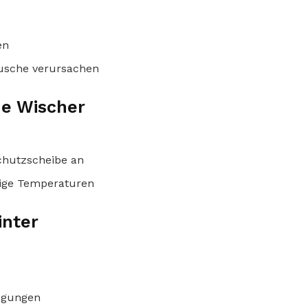
en
äusche verursachen
e Wischer
chutzscheibe an
rige Temperaturen
inter
ingungen