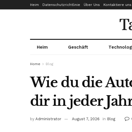
Heim
Datenschutzrichtlinie
Über Uns
Kontaktiere uns
T
Heim
Geschäft
Technolog
Home
Blog
Wie du die Aut
dir in jeder Jah
by
Administrator
August 7, 2026
in
Blog