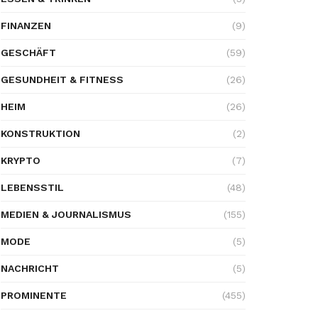
FINANZEN
(9)
GESCHÄFT
(59)
GESUNDHEIT & FITNESS
(26)
HEIM
(26)
KONSTRUKTION
(2)
KRYPTO
(7)
LEBENSSTIL
(48)
MEDIEN & JOURNALISMUS
(155)
MODE
(5)
NACHRICHT
(5)
PROMINENTE
(455)