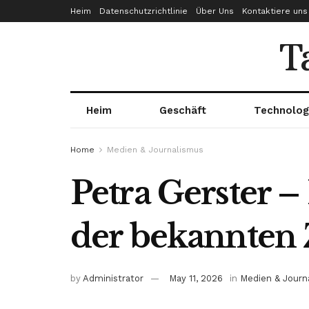
Heim
Datenschutzrichtlinie
Über Uns
Kontaktiere uns
T
Heim
Geschäft
Technolog
Home
Medien & Journalismus
Petra Gerster –
der bekannten
by
Administrator
May 11, 2026
in
Medien & Journ