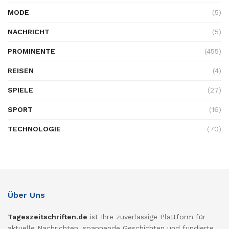
MODE
(5)
NACHRICHT
(5)
PROMINENTE
(455)
REISEN
(4)
SPIELE
(27)
SPORT
(16)
TECHNOLOGIE
(70)
Über Uns
Tageszeitschriften.de
ist Ihre zuverlässige Plattform für
aktuelle Nachrichten, spannende Geschichten und fundierte