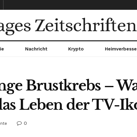
ages Zeitschriften
ie
Nachricht
Krypto
Heimverbesse
nge Brustkrebs – Wa
das Leben der TV-Ik
0
ente