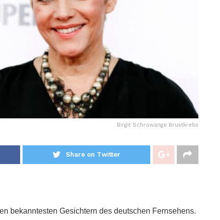
Birgit Schrowange Brustkrebs
Share on Twitter
den bekanntesten Gesichtern des deutschen Fernsehens.