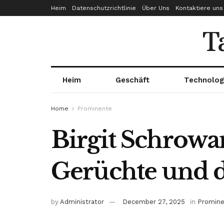
Heim
Datenschutzrichtlinie
Über Uns
Kontaktiere uns
T
Heim
Geschäft
Technolog
Home
Prominente
Birgit Schrowa
Gerüchte und 
by
Administrator
December 27, 2025
in
Promin