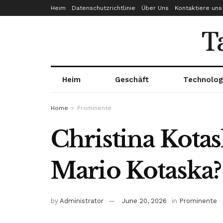
Heim
Datenschutzrichtlinie
Über Uns
Kontaktiere uns
T
Heim
Geschäft
Technolog
Home
Prominente
Christina Kotas
Mario Kotaska?
by
Administrator
June 20, 2026
in
Prominente