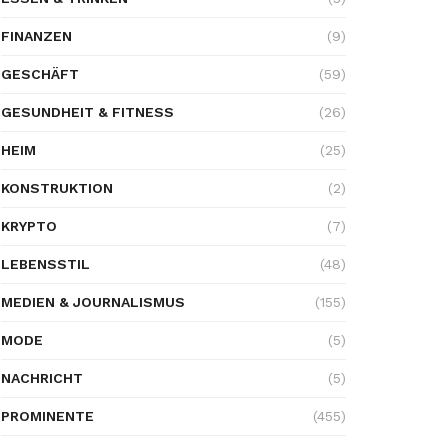
FINANZEN
(9)
GESCHÄFT
(59)
GESUNDHEIT & FITNESS
(26)
HEIM
(25)
KONSTRUKTION
(2)
KRYPTO
(7)
LEBENSSTIL
(48)
MEDIEN & JOURNALISMUS
(155)
MODE
(5)
NACHRICHT
(5)
PROMINENTE
(455)