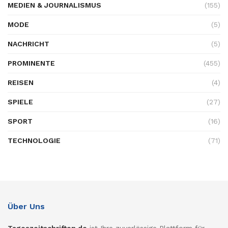
MEDIEN & JOURNALISMUS
(155)
MODE
(5)
NACHRICHT
(5)
PROMINENTE
(455)
REISEN
(4)
SPIELE
(27)
SPORT
(16)
TECHNOLOGIE
(71)
Über Uns
Tageszeitschriften.de
ist Ihre zuverlässige Plattform für