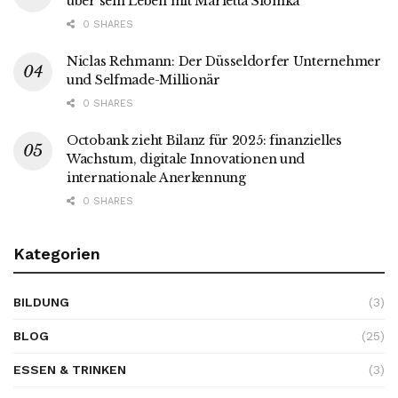
über sein Leben mit Marietta Slomka
0 SHARES
Niclas Rehmann: Der Düsseldorfer Unternehmer
und Selfmade-Millionär
0 SHARES
Octobank zieht Bilanz für 2025: finanzielles
Wachstum, digitale Innovationen und
internationale Anerkennung
0 SHARES
Kategorien
BILDUNG
(3)
BLOG
(25)
ESSEN & TRINKEN
(3)