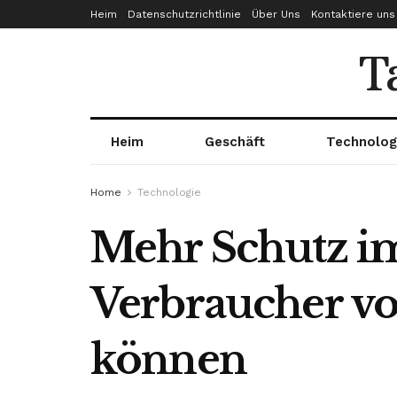
Heim
Datenschutzrichtlinie
Über Uns
Kontaktiere uns
T
Heim
Geschäft
Technolog
Home
Technologie
Mehr Schutz im 
Verbraucher vo
können