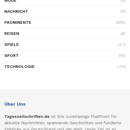
MODE
(5)
NACHRICHT
(5)
PROMINENTE
(455)
REISEN
(4)
SPIELE
(27)
SPORT
(16)
TECHNOLOGIE
(70)
Über Uns
Tageszeitschriften.de
ist Ihre zuverlässige Plattform für
aktuelle Nachrichten, spannende Geschichten und fundierte
Einblicke aus Deutschland und der Welt. Unser Ziel ist es,