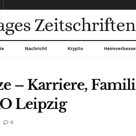
ages Zeitschriften
ie
Nachricht
Krypto
Heimverbesse
e – Karriere, Famili
O Leipzig
0