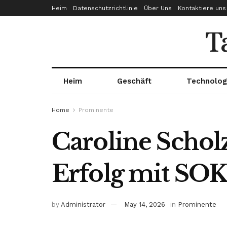
Heim
Datenschutzrichtlinie
Über Uns
Kontaktiere uns
T
Heim
Geschäft
Technolog
Home
Prominente
Caroline Scholz
Erfolg mit SOK
by
Administrator
May 14, 2026
in
Prominente